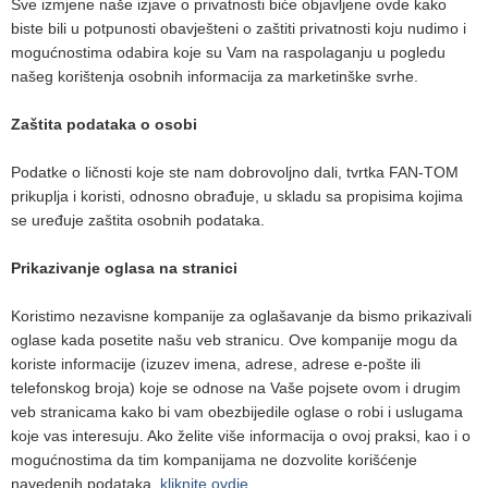
Sve izmjene naše izjave o privatnosti biće objavljene ovde kako
biste bili u potpunosti obavješteni o zaštiti privatnosti koju nudimo i
mogućnostima odabira koje su Vam na raspolaganju u pogledu
našeg korištenja osobnih informacija za marketinške svrhe.
Zaštita podataka o osobi
Podatke o ličnosti koje ste nam dobrovoljno dali, tvrtka FAN-TOM
prikuplja i koristi, odnosno obrađuje, u skladu sa propisima kojima
se uređuje zaštita osobnih podataka.
Prikazivanje oglasa na stranici
Koristimo nezavisne kompanije za oglašavanje da bismo prikazivali
oglase kada posetite našu veb stranicu. Ove kompanije mogu da
koriste informacije (izuzev imena, adrese, adrese e-pošte ili
telefonskog broja) koje se odnose na Vaše pojsete ovom i drugim
veb stranicama kako bi vam obezbijedile oglase o robi i uslugama
koje vas interesuju. Ako želite više informacija o ovoj praksi, kao i o
mogućnostima da tim kompanijama ne dozvolite korišćenje
navedenih podataka,
kliknite ovdje
.