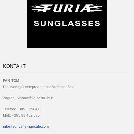
KONTAKT
FAN-TOM
Proizvodnja i veleprodaja sunčanih naočala
Zagreb, Slanovečka cesta 35 b
Telefon: +385 1 2984 833
Mob: +385 98 452 585
info@suncane-naocale.com