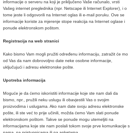
informacije o serveru na koji je priključeno Vaše računalo, vrsti
Vašeg internet preglednika (npr. Netscape ili Internet Explorer), i o
tome jeste li odgovorili na Internet oglas ili e-mail poruku. Ove se
informacije koriste za mjerenje stope reakcija na Internet oglase i
ponude elektronskom poštom.
Registracija na web stranici
Kako bismo Vam mogli pružiti određenu informaciju, zatražit će mo
od Vas da nam dobrovoljno date neke osobne informacije,
uključujući i adresu elektronske pošte.
Upotreba informacija
Moguće je da ćemo iskoristiti informacije koje ste nam dali da
bismo, npr., pružili neku uslugu ili obavjestili Vas o svojim
proizvodima i uslugama. Ako nam date svoju adresu elektronske
pošte, ili ste već to prije učinili, možda ćemo Vam slati ponude
elektronskom poštom. Takve se ponude mogu utemeljiti na
informacijama koje ste nam poslali tokom svoje prve komunikacije s
nama, na pristupnicama ili na anketama.