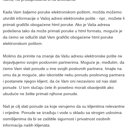
Kada Vam šaljemo poruke elektronskom poštom, možda možemo
utvrditi informacije o Vašoj adresi elektronske pošte - npr., možete li
primati grafički obogaćene html poruke. Ako je Vaša adresa
podešena tako da može primati poruke u html formatu, moguće je
da ćemo se odlučiti slati Vam grafički obogaćene html poruke
elektronskom poštom.
Molimo da primite na znanje da Vašu adresu elektronske pošte ne
dojavljujemo svojim poslovnim partnerima. Moguće je, međutim, da
ćemo Vam slati ponude u ime svojih poslovnih partnera. Imajte na
umu da je moguće, ako iskoristite neku ponudu poslovnog partnera
i postanete njegov klijent, da će Vam oni nezavisno od nas slati
ponude. U tom slučaju ćete ih posebno morati obavijestiti ako
ubuduće ne želite primati njihove ponude.
Naš je cilj slati ponude za koje verujemo da su klijentima relevantne
i vrijedne. Ponude se izrađuju i vode u skladu sa strogim uslovima
osmišljenima da bi se zaštitile sigurnost i privatnost osobnih
informacija naših klijenata.