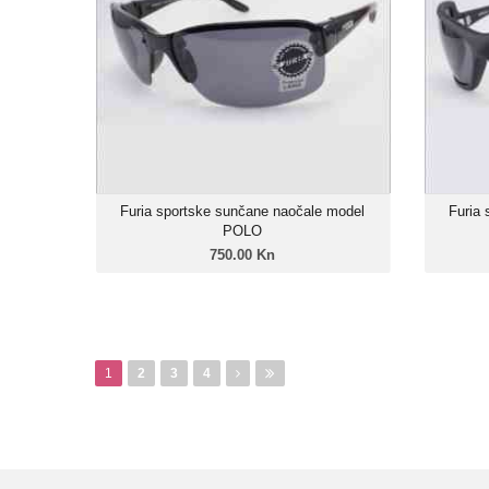
Unisex model
Linija: Furia X-Sport
Okvir: Grilamid TR-90
Leće: Trivex Polarizirane
Zatamnjenje: 85%
Furia sportske sunčane naočale model
Furia
POLO
750.00 Kn
Pages
1
2
3
4