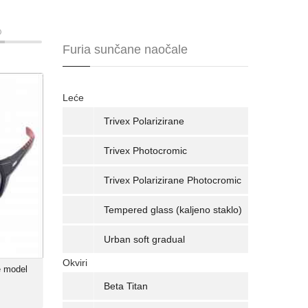
0
Furia sunčane naočale
e model
Leće
SA8144
00 Kn
Trivex Polarizirane
x model
Trivex Photocromic
a X-Sport
id TR-90
Trivex Polarizirane Photocromic
arizirane
nje: 85%
Tempered glass (kaljeno staklo)
Urban soft gradual
Okviri
e model
Beta Titan