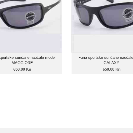
Unisex model
Unise
Linija: Furia X-Sport
Linija: Furi
Okvir: Grilamid TR-90
Okvir: Grilam
Leće: Trivex Polarizirane
Leće: Trivex Pol
Zatamnjenje: 85%
Zatamnje
 sportske sunčane naočale model
Furia sportske sunčane naočal
MAGGIORE
GALAXY
650.00 Kn
650.00 Kn