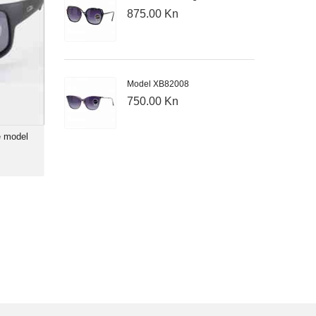
875.00 Kn
x model
a X-Sport
id TR-90
arizirane
nje: 85%
Model XB82008
750.00 Kn
e model