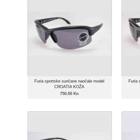
CROATIA KOŽA
750.00 Kn
Unisex model
Linija: Furia X-Sport
Okvir: Grilamid TR-90 efekt
kože
Leće: Trivex Polarizirane
Zatamnjenje: 85%
Furia sportske sunčane naočale model
Furia
CROATIA KOŽA
750.00 Kn
Furia sportske sunčane naočale model
Furia
POLO
750.00 Kn