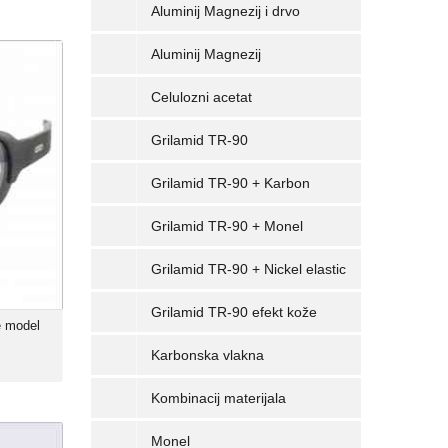
Aluminij Magnezij i drvo
Aluminij Magnezij
e model
MONDO
Celulozni acetat
00 Kn
Grilamid TR-90
x model
a X-Sport
Grilamid TR-90 + Karbon
id TR-90
arizirane
Grilamid TR-90 + Monel
nje: 85%
Grilamid TR-90 + Nickel elastic
Grilamid TR-90 efekt kože
e model
Karbonska vlakna
Kombinacij materijala
Monel
e model