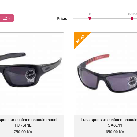
Kn
Kn
125
12
Price:
NOVO
 sportske sunčane naočale model
Furia sportske sunčane naočal
TURBINE
750.00 Kn
650.
Muški model
Unise
Linija: Furia X-Sport
Linija: Furi
Okvir: Grilamid TR-90
Okvir: Grilam
Leće: Trivex Polarizirane
Leće: Trivex Pol
Zatamnjenje: 85%
Zatamnje
 sportske sunčane naočale model
Furia sportske sunčane naočal
TURBINE
SA8144
750.00 Kn
650.00 Kn