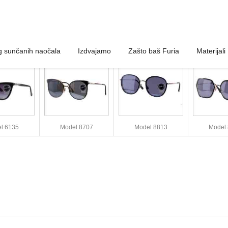
g sunčanih naočala
Izdvajamo
Zašto baš Furia
Materijali
l 6135
Model 8707
Model 8813
Model