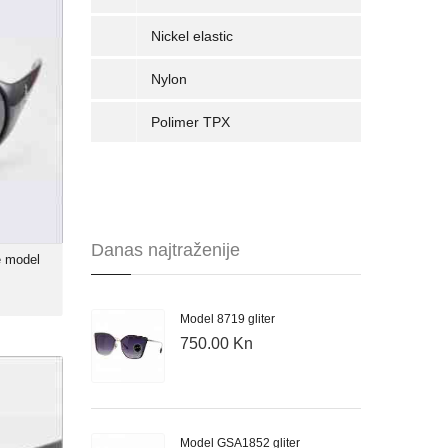
SENIOR
Nickel elastic
00 Kn
Nylon
x model
a X-Sport
Polimer TPX
id TR-90
arizirane
nje: 85%
Danas najtraženije
e model
Model 8719 gliter
750.00 Kn
e model
ALAXY
00 Kn
Model GSA1852 gliter