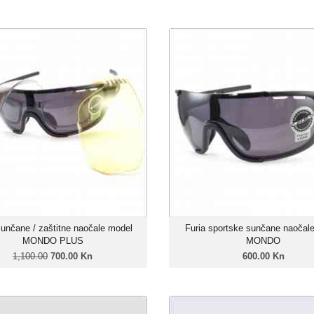
sunčane / zaštitne naočale model
Furia sportske sunčane naočal
MONDO PLUS
700.00 Kn
600.
Unisex model
Unise
Linija: Furia X-Sport, Linija:
Linija: Furi
Specijalne naočale
Okvir: Grilam
Okvir: Grilamid TR-90
Leće: Trivex Pol
Leće: Trivex Polarizirane
Zatamnje
Zatamnjenje: 85%
sunčane / zaštitne naočale model
Furia sportske sunčane naočal
MONDO PLUS
MONDO
1,100.00
700.00 Kn
600.00 Kn
 sportske sunčane naočale model
Furia sportske sunčane naočal