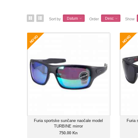
Datum
Desc
Sort by
Order
Show
NOVO
NOVO
Furia sportske sunčane naočale model
Furia
TURBINE mirror
750.00 Kn
Muški model
Linija: Furia X-Sport
Okvir: Grilamid TR-90
Leće: Trivex Polarizirane
Zatamnjenje: 85%
Furia sportske sunčane naočale model
Furia
TURBINE mirror
750.00 Kn