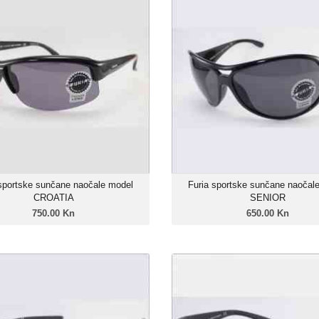
CROATIA
750.00 Kn
650.
Unisex model
Unise
Linija: Furia X-Sport
Linija: Furi
Okvir: Grilamid TR-90
Okvir: Grilam
Leće: Trivex Polarizirane
Leće: Trivex Pol
Zatamnjenje: 85%
Zatamnje
 sportske sunčane naočale model
Furia sportske sunčane naočal
CROATIA
SENIOR
750.00 Kn
650.00 Kn
 sportske sunčane naočale model
Furia sportske sunčane naočal
MAGGIORE
G
650.00 Kn
650.