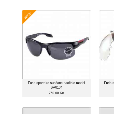
NOVO
Furia sportske sunčane naočale model
Furia 
SA8134
750.00 Kn
Unisex model
Linija: Furia X-Sport
Okvir: Grilamid TR-90
Leće: Trivex Polarizirane
Zatamnjenje: 85%
Furia sportske sunčane naočale model
Furia 
SA8134
750.00 Kn
Furia sportske sunčane naočale model
Furia