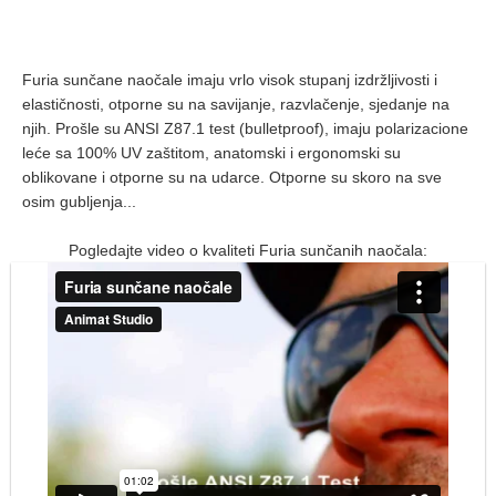
Furia sunčane naočale imaju vrlo visok stupanj izdržljivosti i
elastičnosti, otporne su na savijanje, razvlačenje, sjedanje na
njih. Prošle su ANSI Z87.1 test (bulletproof), imaju polarizacione
leće sa 100% UV zaštitom, anatomski i ergonomski su
oblikovane i otporne su na udarce. Otporne su skoro na sve
osim gubljenja...
Pogledajte video o kvaliteti Furia sunčanih naočala: