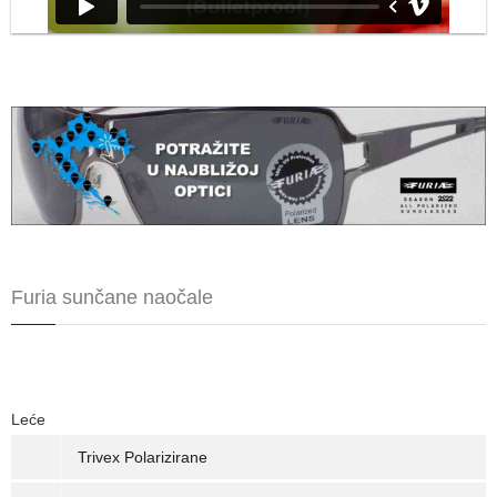
Furia sunčane naočale
Leće
Trivex Polarizirane