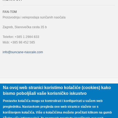
FAN-TOM
Proizvodnja i veleprodaja sunčanih naočala
Zagreb, Slanovečka cesta 35 b
Telefon: +385 1 2984 833
Mob: +385 98 452 585
info@suncane-naocale.com
FAN-TOM
Na ovoj web stranici koristimo kolačiće (cookies) kako
bismo poboljšali vaše korisničko iskustvo
+385 98 452 585
Zagreb, Slanovečka cesta 35 B
Postavke kolačića mogu se kontrolirati i konfigurirati u vašem web
pregledniku. Nastavkom pregleda ove web stranice slažete se s
korištenjem kolačića. Više o kolačićima možete pročitati klikom na gumb