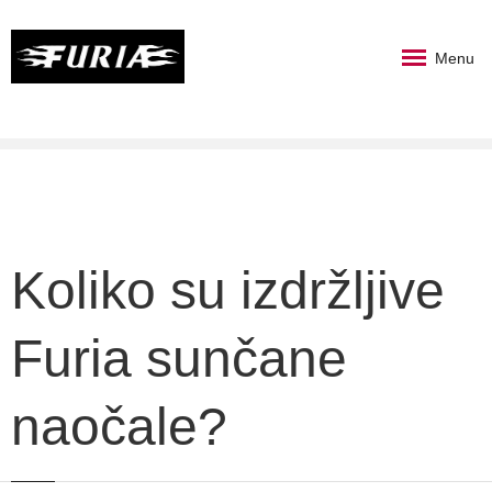
Menu
Koliko su izdržljive
Furia sunčane
naočale?